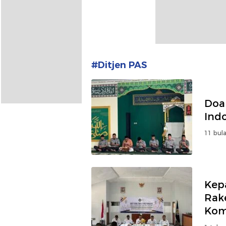
#Ditjen PAS
Doa 
Ind
11 bula
Kep
Rak
Kom
Pro