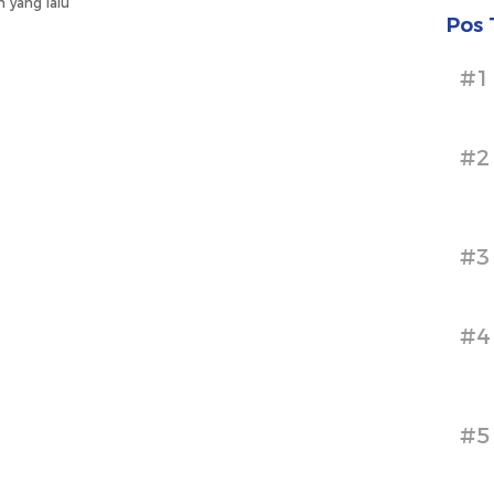
n yang lalu
Pos 
#1
#2
#3
#4
#5