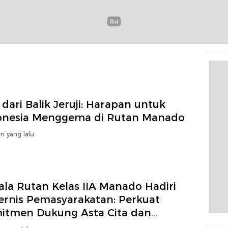
dari Balik Jeruji: Harapan untuk
onesia Menggema di Rutan Manado
n yang lalu
ala Rutan Kelas IIA Manado Hadiri
ernis Pemasyarakatan: Perkuat
itmen Dukung Asta Cita dan
gram Akselerasi Menteri Imipas