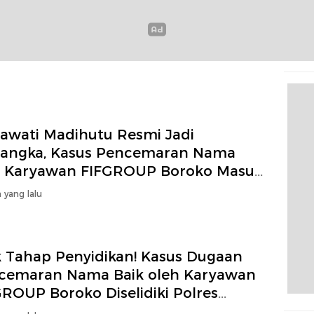
rawati Madihutu Resmi Jadi
sangka, Kasus Pencemaran Nama
k Karyawan FIFGROUP Boroko Masuk
ak Serius
 yang lalu
k Tahap Penyidikan! Kasus Dugaan
cemaran Nama Baik oleh Karyawan
ROUP Boroko Diselidiki Polres
mut