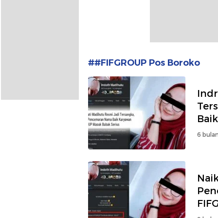
##FIFGROUP Pos Boroko
Ind
Ter
Bai
Bab
6 bulan
Nai
Pen
FIFG
Bol