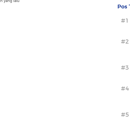
n yang lalu
Pos 
#1
#2
#3
#4
#5