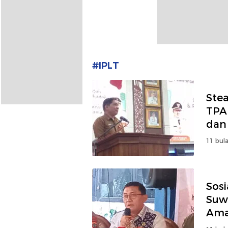
#IPLT
Ste
TPA
dan
11 bula
Sosi
Suw
Ama