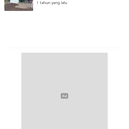
Kesehatan Kota Manado
1 tahun yang lalu