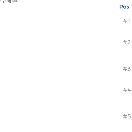
n yang lalu
Pos 
#1
#2
#3
#4
#5