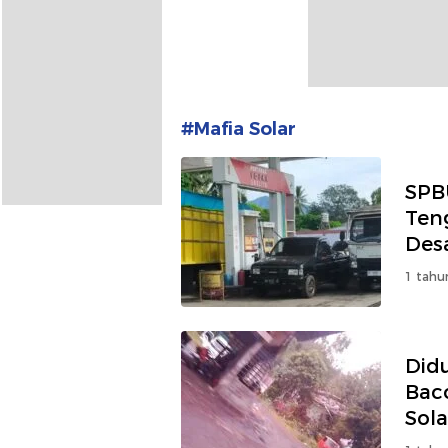
#Mafia Solar
SPB
Teng
Des
1 tahu
Didu
Bac
Sola
Man