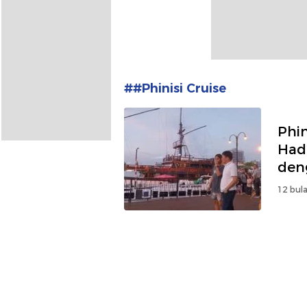
##Phinisi Cruise
Phin
Hadi
den
12 bula