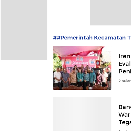
##Pemerintah Kecamatan T
Ire
Eva
Pen
2 bulan
Bang
War
Teg