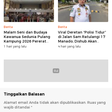
Berita
Berita
Malam Seni dan Budaya
Viral Deretan “Polisi Tidur”
Kawanua Sedunia Pulang
di Jalan Sam Ratulangi 17
Kampung 2026 Pererat
Manado, Dishub Akan
Persaudaraan dan
Musyawarahkan Solusi
1 hari yang lalu
4 hari yang lalu
Lestarikan Identitas
Sulawesi Utara
Tinggalkan Balasan
Alamat email Anda tidak akan dipublikasikan.
Ruas yang
wajib ditandai
*