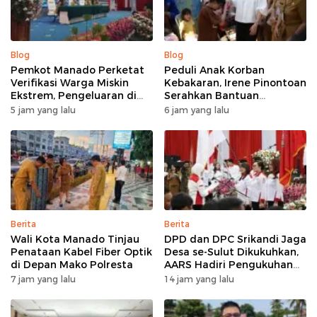
Blog
Blog
Pemkot Manado Perketat
Peduli Anak Korban
Verifikasi Warga Miskin
Kebakaran, Irene Pinontoan
Ekstrem, Pengeluaran di
Serahkan Bantuan
Bawah Rp330 Ribu Jadi
Seragam dan
5 jam yang lalu
6 jam yang lalu
Acuan Utama
Perlengkapan Sekolah
Berita
Berita
Wali Kota Manado Tinjau
DPD dan DPC Srikandi Jaga
Penataan Kabel Fiber Optik
Desa se-Sulut Dikukuhkan,
di Depan Mako Polresta
AARS Hadiri Pengukuhan
Perdana di Indonesia
7 jam yang lalu
14 jam yang lalu