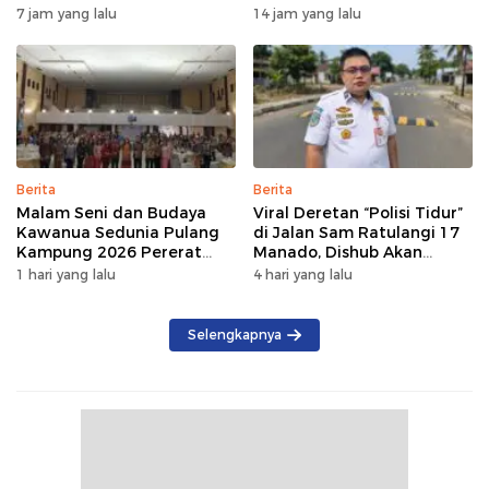
Perdana di Indonesia
7 jam yang lalu
14 jam yang lalu
Berita
Berita
Malam Seni dan Budaya
Viral Deretan “Polisi Tidur”
Kawanua Sedunia Pulang
di Jalan Sam Ratulangi 17
Kampung 2026 Pererat
Manado, Dishub Akan
Persaudaraan dan
Musyawarahkan Solusi
1 hari yang lalu
4 hari yang lalu
Lestarikan Identitas
Sulawesi Utara
Selengkapnya