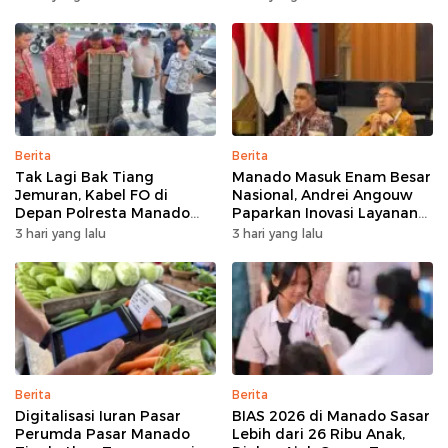
Bertumbuh
Berita
Berita
Tak Lagi Bak Tiang
Manado Masuk Enam Besar
Jemuran, Kabel FO di
Nasional, Andrei Angouw
Depan Polresta Manado
Paparkan Inovasi Layanan
Ditata
Investasi di Hadapan Tim
3 hari yang lalu
3 hari yang lalu
BKPM
Berita
Berita
Digitalisasi Iuran Pasar
BIAS 2026 di Manado Sasar
Perumda Pasar Manado
Lebih dari 26 Ribu Anak,