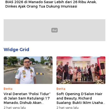
BIAS 2026 di Manado Sasar Lebih dari 26 Ribu Anak,
Dinkes Ajak Orang Tua Dukung Imunisasi
Widge Grid
Berita
Berita
Viral Deretan “Polisi Tidur”
Soft Opening D’Salon Hair
di Jalan Sam Ratulangi 17
and Beauty, Richard
Manado, Dishub Akan
Sualang: Bukti Iklim Usaha
Musyawarahkan Solusi
di Manado Terus
2 hari yang lalu
2 hari yang lalu