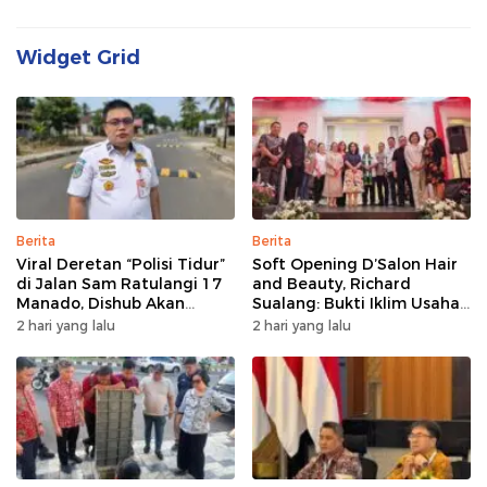
Widget Grid
Berita
Berita
Viral Deretan “Polisi Tidur”
Soft Opening D’Salon Hair
di Jalan Sam Ratulangi 17
and Beauty, Richard
Manado, Dishub Akan
Sualang: Bukti Iklim Usaha
Musyawarahkan Solusi
di Manado Terus
2 hari yang lalu
2 hari yang lalu
Bertumbuh