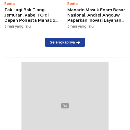
Berita
Berita
Tak Lagi Bak Tiang
Manado Masuk Enam Besar
Jemuran, Kabel FO di
Nasional, Andrei Angouw
Depan Polresta Manado
Paparkan Inovasi Layanan
Ditata
Investasi di Hadapan Tim
3 hari yang lalu
3 hari yang lalu
BKPM
Selengkapnya