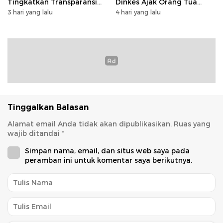
Tingkatkan Transparansi
Dinkes Ajak Orang Tua
dan Tata Kelola Keuangan
Dukung Imunisasi
3 hari yang lalu
4 hari yang lalu
Tinggalkan Balasan
Alamat email Anda tidak akan dipublikasikan.
Ruas yang
wajib ditandai
*
Simpan nama, email, dan situs web saya pada
peramban ini untuk komentar saya berikutnya.