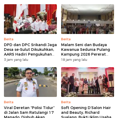
Berita
Berita
DPD dan DPC Srikandi Jaga
Malam Seni dan Budaya
Desa se-Sulut Dikukuhkan,
Kawanua Sedunia Pulang
AARS Hadiri Pengukuhan
Kampung 2026 Pererat
Perdana di Indonesia
Persaudaraan dan
3 jam yang lalu
18 jam yang lalu
Lestarikan Identitas
Sulawesi Utara
Berita
Berita
Viral Deretan “Polisi Tidur”
Soft Opening D’Salon Hair
di Jalan Sam Ratulangi 17
and Beauty, Richard
Manado, Dishub Akan
Sualang: Bukti Iklim Usaha