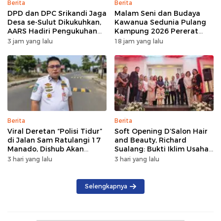
Berita
Berita
DPD dan DPC Srikandi Jaga
Malam Seni dan Budaya
Desa se-Sulut Dikukuhkan,
Kawanua Sedunia Pulang
AARS Hadiri Pengukuhan
Kampung 2026 Pererat
Perdana di Indonesia
Persaudaraan dan
3 jam yang lalu
18 jam yang lalu
Lestarikan Identitas
Sulawesi Utara
Berita
Berita
Viral Deretan “Polisi Tidur”
Soft Opening D’Salon Hair
di Jalan Sam Ratulangi 17
and Beauty, Richard
Manado, Dishub Akan
Sualang: Bukti Iklim Usaha
Musyawarahkan Solusi
di Manado Terus
3 hari yang lalu
3 hari yang lalu
Bertumbuh
Selengkapnya