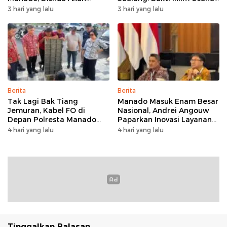
Musyawarahkan Solusi
di Manado Terus
3 hari yang lalu
3 hari yang lalu
Bertumbuh
Berita
Berita
Tak Lagi Bak Tiang
Manado Masuk Enam Besar
Jemuran, Kabel FO di
Nasional, Andrei Angouw
Depan Polresta Manado
Paparkan Inovasi Layanan
Ditata
Investasi di Hadapan Tim
4 hari yang lalu
4 hari yang lalu
BKPM
Tinggalkan Balasan