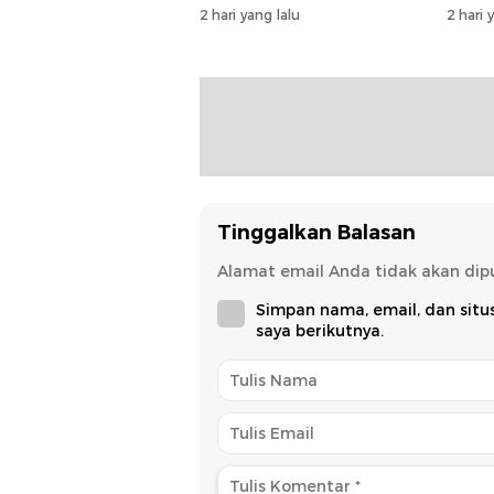
Layanan Investasi di
dan T
2 hari yang lalu
2 hari 
Hadapan Tim BKPM
Tinggalkan Balasan
Alamat email Anda tidak akan dipu
Simpan nama, email, dan sit
saya berikutnya.