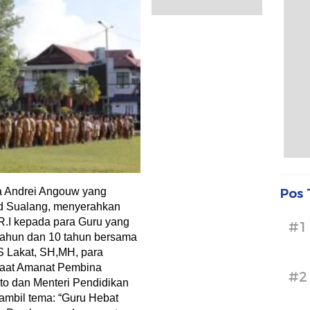
ta Andrei Angouw yang
Pos 
rd Sualang, menyerahkan
.I kepada para Guru yang
#1
tahun dan 10 tahun bersama
S Lakat, SH,MH, para
aat Amanat Pembina
#2
o dan Menteri Pendidikan
mbil tema: “Guru Hebat