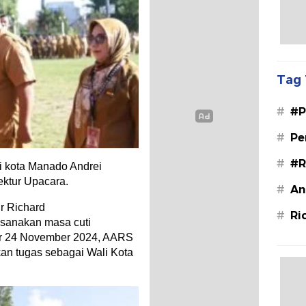
Tag 
#
#P
#
Pe
#
#R
i kota Manado Andrei
ektur Upacara.
#
An
r Richard
#
Ri
sanakan masa cuti
er 24 November 2024, AARS
n tugas sebagai Wali Kota