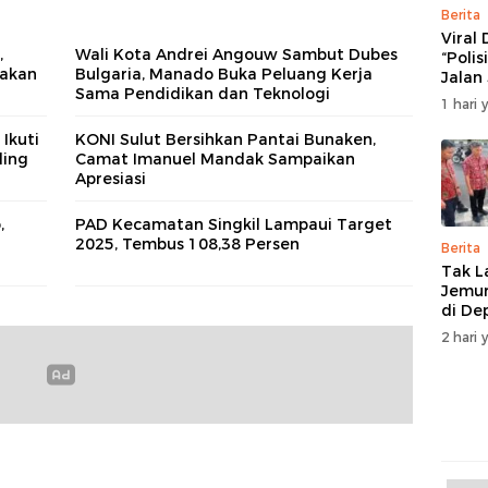
Berita
Viral
,
Wali Kota Andrei Angouw Sambut Dubes
“Polis
yakan
Bulgaria, Manado Buka Peluang Kerja
Jalan
Sama Pendidikan dan Teknologi
Ratul
1 hari 
Manad
Akan
Ikuti
KONI Sulut Bersihkan Pantai Bunaken,
Musy
ling
Camat Imanuel Mandak Sampaikan
Solusi
Apresiasi
,
PAD Kecamatan Singkil Lampaui Target
2025, Tembus 108,38 Persen
Berita
Tak L
Jemur
di De
Manad
2 hari 