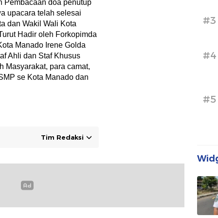
gan Pembacaan doa penutup
 upacara telah selesai
#3
ta dan Wakil Wali Kota
.Turut Hadir oleh Forkopimda
ota Manado Irene Golda
#4
f Ahli dan Staf Khusus
h Masyarakat, para camat,
D SMP se Kota Manado dan
#5
Tim Redaksi
Widg