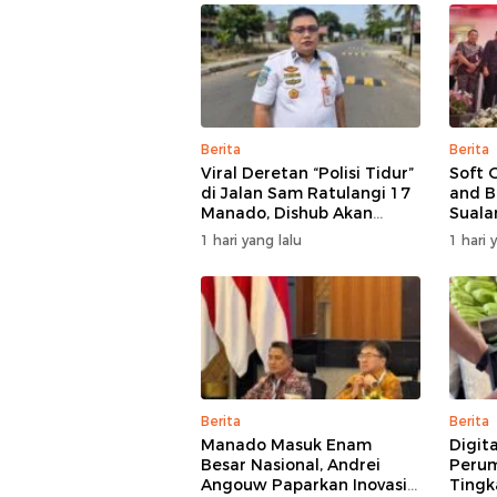
Berita
Berita
Viral Deretan “Polisi Tidur”
Soft 
di Jalan Sam Ratulangi 17
and B
Manado, Dishub Akan
Suala
Musyawarahkan Solusi
di Ma
1 hari yang lalu
1 hari 
Bert
Berita
Berita
Manado Masuk Enam
Digita
Besar Nasional, Andrei
Peru
Angouw Paparkan Inovasi
Tingk