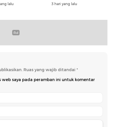
ata Kelola Keuangan
Dukung Imunisasi
yang lalu
3 hari yang lalu
blikasikan.
Ruas yang wajib ditandai
*
us web saya pada peramban ini untuk komentar