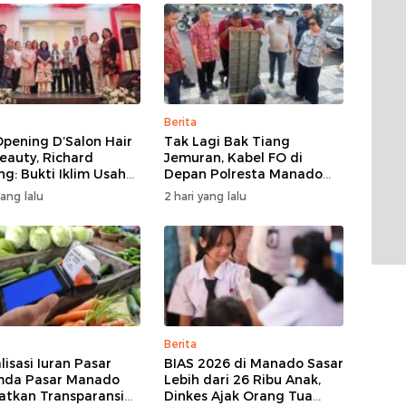
Berita
Opening D’Salon Hair
Tak Lagi Bak Tiang
eauty, Richard
Jemuran, Kabel FO di
ng: Bukti Iklim Usaha
Depan Polresta Manado
nado Terus
Ditata
yang lalu
2 hari yang lalu
umbuh
Berita
lisasi Iuran Pasar
BIAS 2026 di Manado Sasar
mda Pasar Manado
Lebih dari 26 Ribu Anak,
atkan Transparansi
Dinkes Ajak Orang Tua