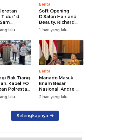
Berita
 Deretan
Soft Opening
i Tidur” di
D’Salon Hair and
 Sam
Beauty, Richard
angi 17
Sualang: Bukti Iklim
yang lalu
1 hari yang lalu
o, Dishub
Usaha di Manado
Terus Bertumbuh
awarahkan
Berita
agi Bak Tiang
Manado Masuk
an, Kabel FO
Enam Besar
pan Polresta
Nasional, Andrei
o Ditata
Angouw Paparkan
yang lalu
2 hari yang lalu
Inovasi Layanan
Investasi di
Hadapan Tim
Selengkapnya
BKPM