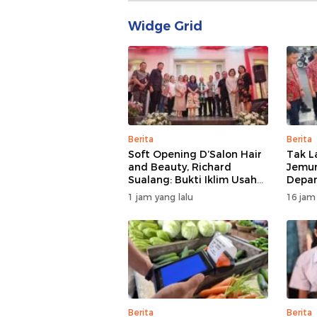
Widge Grid
Berita
Berita
Soft Opening D’Salon Hair
Tak L
and Beauty, Richard
Jemur
Sualang: Bukti Iklim Usaha
Depan
di Manado Terus
Ditat
1 jam yang lalu
16 jam
Bertumbuh
Berita
Berita