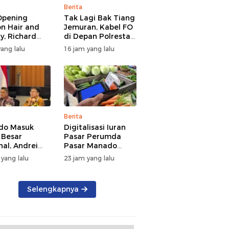
Berita
Opening
Tak Lagi Bak Tiang
on Hair and
Jemuran, Kabel FO
y, Richard
di Depan Polresta
g: Bukti Iklim
Manado Ditata
ang lalu
16 jam yang lalu
 di Manado
 Bertumbuh
Berita
do Masuk
Digitalisasi Iuran
Besar
Pasar Perumda
nal, Andrei
Pasar Manado
uw Paparkan
Tingkatkan
 yang lalu
23 jam yang lalu
si Layanan
Transparansi dan
asi di
Tata Kelola
pan Tim
Keuangan
Selengkapnya