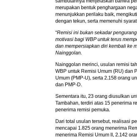
sambutannya menjelaskan bahwa pemb
merupakan bentuk penghargaan nega
menunjukkan perilaku baik, mengiku
dengan tekun, serta memenuhi syarat a
“
Remisi ini bukan sekadar pengurang
motivasi bagi WBP untuk terus memper
dan mempersiapkan diri kembali ke m
Nainggolan.
Nainggolan merinci, usulan remisi t
WBP untuk Remisi Umum (RU) dan 
Umum (PMP-U), serta 2.158 orang u
dan PMP-D.
Sementara itu, 23 orang diusulkan u
Tambahan, terdiri atas 15 penerima r
penerima remisi pemuka.
Dari total usulan tersebut, realisasi p
mencapai 1.825 orang menerima Rem
menerima Remisi Umum II, 2.142 or