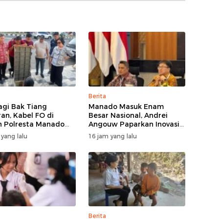
Berita
agi Bak Tiang
Manado Masuk Enam
an, Kabel FO di
Besar Nasional, Andrei
 Polresta Manado
Angouw Paparkan Inovasi
a
Layanan Investasi di
 yang lalu
16 jam yang lalu
Hadapan Tim BKPM
Berita