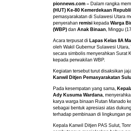
pionnews.com –
Dalam rangka mem
(HUT) Ke-80 Kemerdekaan Republik
pemasyarakatan di Sulawesi Utara m
penyerahan
remisi
kepada
Warga Bi
(WBP)
dan
Anak Binaan
, Minggu (17
Acara terpusat di
Lapas Kelas IIA 
oleh Wakil Gubernur Sulawesi Utara,
secara simbolis menyerahkan Surat 
kepada perwakilan WBP.
Kegiatan tersebut turut disaksikan j
Kanwil Ditjen Pemasyarakatan Sulu
Pada kesempatan yang sama,
Kepal
Ady Kusuma Wardana
, menyerahka
karya warga binaan Rutan Manado k
sebagai bentuk apresiasi atas dukun
terhadap pembinaan di lingkungan p
Kepala Kanwil Ditjen PAS Sulut, Ton