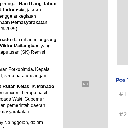
peringati
Hari Ulang Tahun
 Indonesia,
jajaran
enggelar kegiatan
naan Pemasyarakatan
/8/2025).
Manado
dan dihadiri langsung
Viktor Mailangkay
, yang
Keputusan (SK) Remisi
ajaran Forkopimda, Kepala
t
, serta para undangan.
Pos 
a Rutan Kelas IIA Manado,
#1
n souvenir berupa hasil
epada Wakil Gubernur
gan pemerintah daerah
emasyarakatan.
#2
ny Nainggolan, dalam