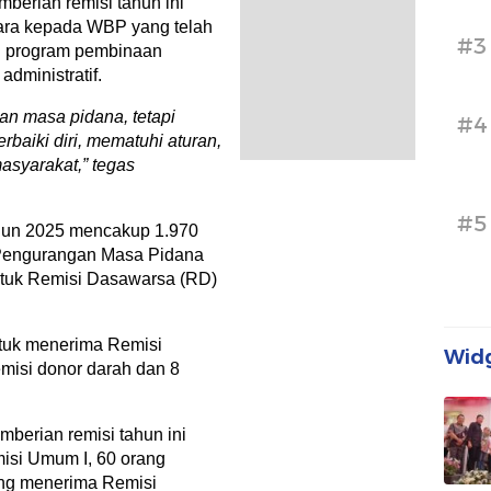
erian remisi tahun ini
ra kepada WBP yang telah
#3
ti program pembinaan
dministratif.
an masa pidana, tetapi
#4
baiki diri, mematuhi aturan,
asyarakat,” tegas
#5
ahun 2025 mencakup 1.970
Pengurangan Masa Pidana
ntuk Remisi Dasawarsa (RD)
ntuk menerima Remisi
Widg
emisi donor darah dan 8
emberian remisi tahun ini
isi Umum I, 60 orang
ang menerima Remisi