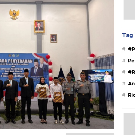
Tag 
#
#P
#
Pe
#
#R
#
An
#
Ri