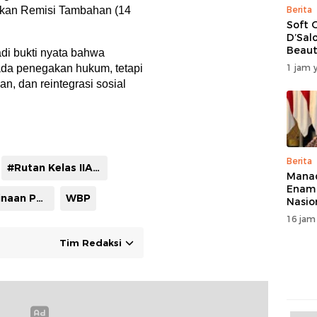
Berita
tkan Remisi Tambahan (14
Soft 
D’Sal
Beaut
di bukti nyata bahwa
Sualan
1 jam y
ada penegakan hukum, tetapi
Usaha
, dan reintegrasi sosial
Terus
Berita
#Rutan Kelas IIA Manado
Mana
Enam 
Warga Binaan Pemasyarakatan
WBP
Nasio
Ango
16 jam
Inova
Invest
Tim Redaksi
Hada
BKPM