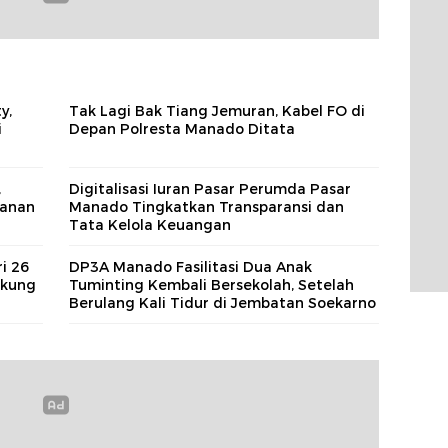
y,
Tak Lagi Bak Tiang Jemuran, Kabel FO di
i
Depan Polresta Manado Ditata
,
Digitalisasi Iuran Pasar Perumda Pasar
yanan
Manado Tingkatkan Transparansi dan
Tata Kelola Keuangan
i 26
DP3A Manado Fasilitasi Dua Anak
ukung
Tuminting Kembali Bersekolah, Setelah
Berulang Kali Tidur di Jembatan Soekarno