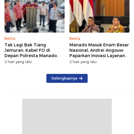
Berita
Berita
Tak Lagi Bak Tiang
Manado Masuk Enam Besar
Jemuran, Kabel FO di
Nasional, Andrei Angouw
Depan Polresta Manado
Paparkan Inovasi Layanan
Ditata
Investasi di Hadapan Tim
2 hari yang lalu
2 hari yang lalu
BKPM
Selengkapnya