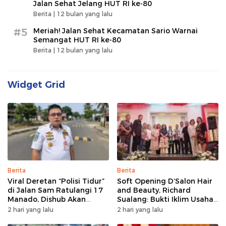
Jalan Sehat Jelang HUT RI ke-80
Berita |
12 bulan yang lalu
#5
Meriah! Jalan Sehat Kecamatan Sario Warnai
Semangat HUT RI ke-80
Berita |
12 bulan yang lalu
Widget Grid
Berita
Berita
Viral Deretan “Polisi Tidur”
Soft Opening D’Salon Hair
di Jalan Sam Ratulangi 17
and Beauty, Richard
Manado, Dishub Akan
Sualang: Bukti Iklim Usaha
Musyawarahkan Solusi
di Manado Terus
2 hari yang lalu
2 hari yang lalu
Bertumbuh