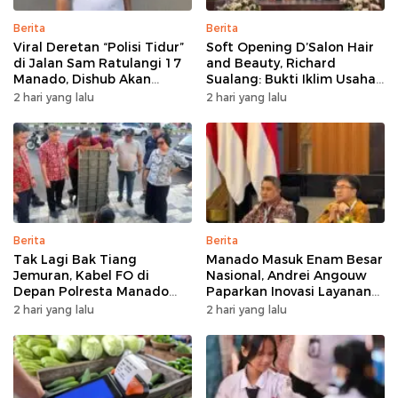
Berita
Berita
Viral Deretan “Polisi Tidur”
Soft Opening D’Salon Hair
di Jalan Sam Ratulangi 17
and Beauty, Richard
Manado, Dishub Akan
Sualang: Bukti Iklim Usaha
Musyawarahkan Solusi
di Manado Terus
2 hari yang lalu
2 hari yang lalu
Bertumbuh
Berita
Berita
Tak Lagi Bak Tiang
Manado Masuk Enam Besar
Jemuran, Kabel FO di
Nasional, Andrei Angouw
Depan Polresta Manado
Paparkan Inovasi Layanan
Ditata
Investasi di Hadapan Tim
2 hari yang lalu
2 hari yang lalu
BKPM