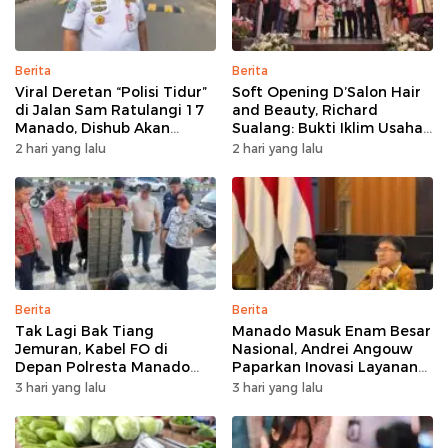
Berita
Berita
Viral Deretan “Polisi Tidur”
Soft Opening D’Salon Hair
di Jalan Sam Ratulangi 17
and Beauty, Richard
Manado, Dishub Akan
Sualang: Bukti Iklim Usaha
Musyawarahkan Solusi
di Manado Terus
2 hari yang lalu
2 hari yang lalu
Bertumbuh
Berita
Berita
Tak Lagi Bak Tiang
Manado Masuk Enam Besar
Jemuran, Kabel FO di
Nasional, Andrei Angouw
Depan Polresta Manado
Paparkan Inovasi Layanan
Ditata
Investasi di Hadapan Tim
3 hari yang lalu
3 hari yang lalu
BKPM