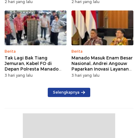
Musyawarahkan Solusi
di Manado Terus
2 hari yang lalu
2 hari yang lalu
Bertumbuh
Berita
Berita
Tak Lagi Bak Tiang
Manado Masuk Enam Besar
Jemuran, Kabel FO di
Nasional, Andrei Angouw
Depan Polresta Manado
Paparkan Inovasi Layanan
Ditata
Investasi di Hadapan Tim
3 hari yang lalu
3 hari yang lalu
BKPM
Selengkapnya