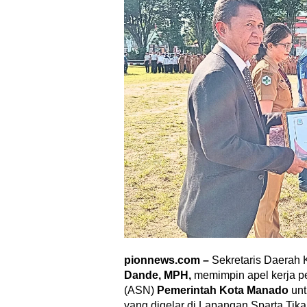
pionnews.com –
Sekretaris Daerah
Dande, MPH,
memimpin apel kerja p
(ASN)
Pemerintah Kota Manado
un
yang digelar di Lapangan Sparta Tikal