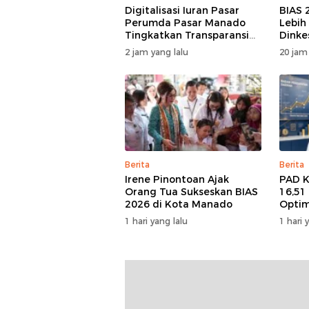
Digitalisasi Iuran Pasar
BIAS 
Perumda Pasar Manado
Lebih
Tingkatkan Transparansi
Dinke
dan Tata Kelola Keuangan
Dukun
2 jam yang lalu
20 jam
Berita
Berita
Irene Pinontoan Ajak
PAD 
Orang Tua Sukseskan BIAS
16,51
2026 di Kota Manado
Optim
Terca
1 hari yang lalu
1 hari 