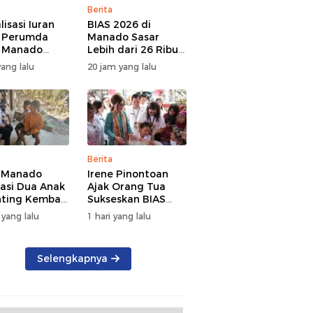
Berita
lisasi Iuran
BIAS 2026 di
r Perumda
Manado Sasar
r Manado
Lebih dari 26 Ribu
atkan
Anak, Dinkes Ajak
ang lalu
20 jam yang lalu
paransi dan
Orang Tua Dukung
Kelola
Imunisasi
ngan
Berita
 Manado
Irene Pinontoan
tasi Dua Anak
Ajak Orang Tua
ting Kembali
Sukseskan BIAS
kolah,
2026 di Kota
 yang lalu
1 hari yang lalu
ah Berulang
Manado
idur di
atan
Selengkapnya
rno