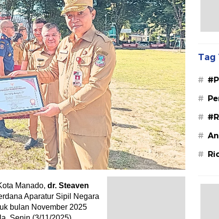
Tag 
#
#P
#
Pe
#
#R
#
An
#
Ri
 Kota Manado,
dr. Steaven
erdana Aparatur Sipil Negara
tuk bulan November 2025
a, Senin (3/11/2025).