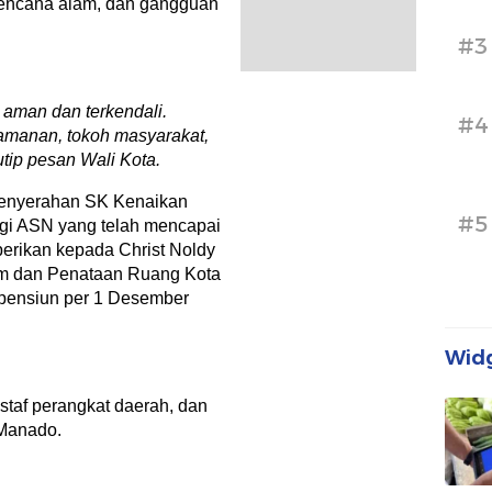
bencana alam, dan gangguan
#3
p aman dan terkendali.
#4
amanan, tokoh masyarakat,
tip pesan Wali Kota.
 penyerahan SK Kenaikan
#5
gi ASN yang telah mencapai
berikan kepada Christ Noldy
um dan Penataan Ruang Kota
pensiun per 1 Desember
Widg
 staf perangkat daerah, dan
 Manado.