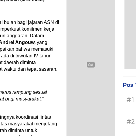
 bulan bagi jajaran ASN di
mperkuat komitmen kerja
ahun anggaran. Dalam
Andrei Angouw,
yang
mpaikan bahwa memasuki
da di triwulan IV tahun
at daerah diminta
t waktu dan tepat sasaran.
Pos 
 harus rampung sesuai
#1
at bagi masyarakat,”
ingnya koordinasi lintas
#2
itas masyarakat menjelang
rah diminta untuk