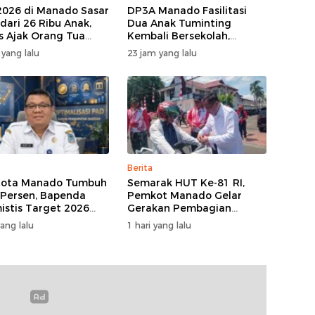
2026 di Manado Sasar
DP3A Manado Fasilitasi
 dari 26 Ribu Anak,
Dua Anak Tuminting
s Ajak Orang Tua
Kembali Bersekolah,
g Imunisasi
Setelah Berulang Kali
 yang lalu
23 jam yang lalu
Tidur di Jembatan
Soekarno
Berita
Kota Manado Tumbuh
Semarak HUT Ke-81 RI,
 Persen, Bapenda
Pemkot Manado Gelar
istis Target 2026
Gerakan Pembagian
pai
Bendera Merah Putih
yang lalu
1 hari yang lalu