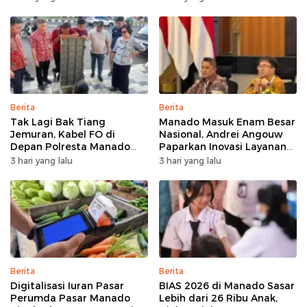
Bertumbuh
Berita
Berita
Tak Lagi Bak Tiang
Manado Masuk Enam Besar
Jemuran, Kabel FO di
Nasional, Andrei Angouw
Depan Polresta Manado
Paparkan Inovasi Layanan
Ditata
Investasi di Hadapan Tim
3 hari yang lalu
3 hari yang lalu
BKPM
Berita
Berita
Digitalisasi Iuran Pasar
BIAS 2026 di Manado Sasar
Perumda Pasar Manado
Lebih dari 26 Ribu Anak,