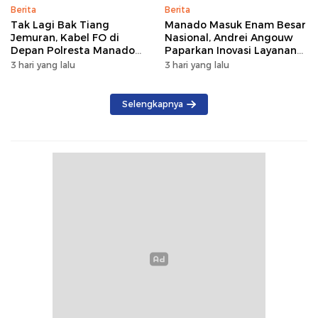
Berita
Berita
Tak Lagi Bak Tiang
Manado Masuk Enam Besar
Jemuran, Kabel FO di
Nasional, Andrei Angouw
Depan Polresta Manado
Paparkan Inovasi Layanan
Ditata
Investasi di Hadapan Tim
3 hari yang lalu
3 hari yang lalu
BKPM
Selengkapnya