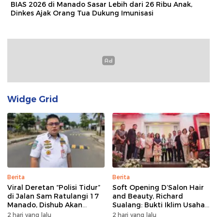
BIAS 2026 di Manado Sasar Lebih dari 26 Ribu Anak,
Dinkes Ajak Orang Tua Dukung Imunisasi
Widge Grid
Berita
Berita
Viral Deretan “Polisi Tidur”
Soft Opening D’Salon Hair
di Jalan Sam Ratulangi 17
and Beauty, Richard
Manado, Dishub Akan
Sualang: Bukti Iklim Usaha
Musyawarahkan Solusi
di Manado Terus
2 hari yang lalu
2 hari yang lalu