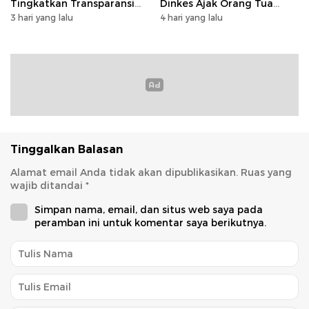
Tingkatkan Transparansi
Dinkes Ajak Orang Tua
dan Tata Kelola Keuangan
Dukung Imunisasi
3 hari yang lalu
4 hari yang lalu
Tinggalkan Balasan
Alamat email Anda tidak akan dipublikasikan.
Ruas yang
wajib ditandai
*
Simpan nama, email, dan situs web saya pada
peramban ini untuk komentar saya berikutnya.