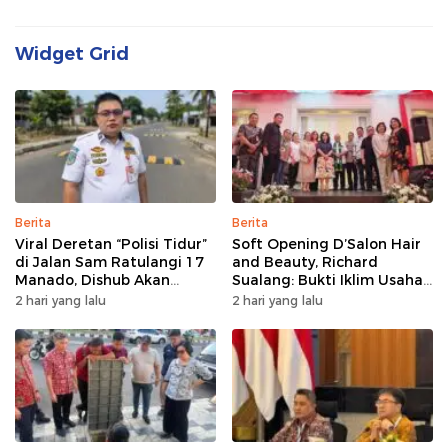
Widget Grid
Berita
Berita
Viral Deretan “Polisi Tidur”
Soft Opening D’Salon Hair
di Jalan Sam Ratulangi 17
and Beauty, Richard
Manado, Dishub Akan
Sualang: Bukti Iklim Usaha
Musyawarahkan Solusi
di Manado Terus
2 hari yang lalu
2 hari yang lalu
Bertumbuh