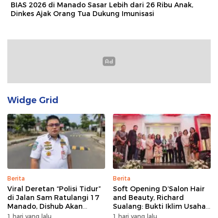
BIAS 2026 di Manado Sasar Lebih dari 26 Ribu Anak,
Dinkes Ajak Orang Tua Dukung Imunisasi
Widge Grid
Berita
Berita
Viral Deretan “Polisi Tidur”
Soft Opening D’Salon Hair
di Jalan Sam Ratulangi 17
and Beauty, Richard
Manado, Dishub Akan
Sualang: Bukti Iklim Usaha
Musyawarahkan Solusi
di Manado Terus
1 hari yang lalu
1 hari yang lalu