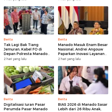
Bertumbuh
Berita
Berita
Tak Lagi Bak Tiang
Manado Masuk Enam Besar
Jemuran, Kabel FO di
Nasional, Andrei Angouw
Depan Polresta Manado
Paparkan Inovasi Layanan
Ditata
Investasi di Hadapan Tim
2 hari yang lalu
2 hari yang lalu
BKPM
Berita
Berita
Digitalisasi Iuran Pasar
BIAS 2026 di Manado Sasar
Perumda Pasar Manado
Lebih dari 26 Ribu Anak,