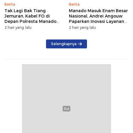
Berita
Berita
Tak Lagi Bak Tiang
Manado Masuk Enam Besar
Jemuran, Kabel FO di
Nasional, Andrei Angouw
Depan Polresta Manado
Paparkan Inovasi Layanan
Ditata
Investasi di Hadapan Tim
2 hari yang lalu
2 hari yang lalu
BKPM
Selengkapnya