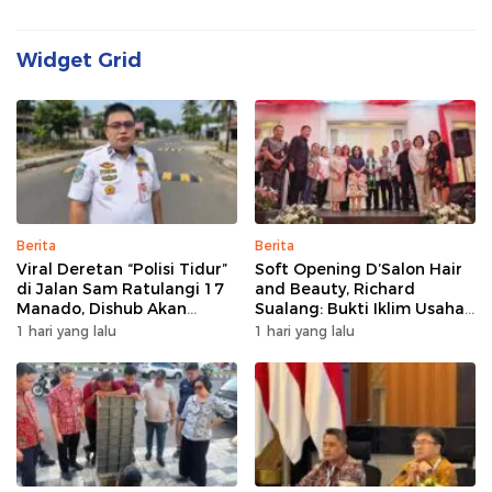
Widget Grid
Berita
Berita
Viral Deretan “Polisi Tidur”
Soft Opening D’Salon Hair
di Jalan Sam Ratulangi 17
and Beauty, Richard
Manado, Dishub Akan
Sualang: Bukti Iklim Usaha
Musyawarahkan Solusi
di Manado Terus
1 hari yang lalu
1 hari yang lalu
Bertumbuh