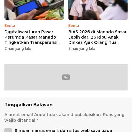
Berita
Berita
Digitalisasi Iuran Pasar
BIAS 2026 di Manado Sasar
Perumda Pasar Manado
Lebih dari 26 Ribu Anak,
Tingkatkan Transparansi
Dinkes Ajak Orang Tua
dan Tata Kelola Keuangan
Dukung Imunisasi
2 hari yang lalu
3 hari yang lalu
Tinggalkan Balasan
Alamat email Anda tidak akan dipublikasikan.
Ruas yang
wajib ditandai
*
Simpan nama, email, dan situs web saya pada