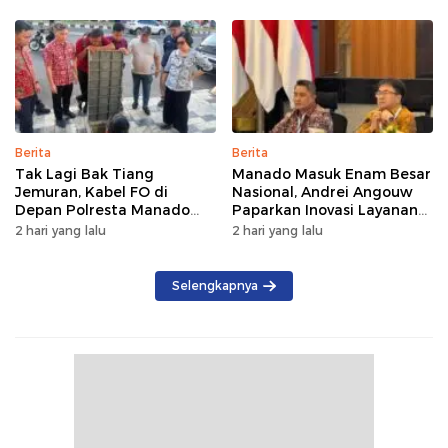
Bertumbuh
Berita
Berita
Tak Lagi Bak Tiang
Manado Masuk Enam Besar
Jemuran, Kabel FO di
Nasional, Andrei Angouw
Depan Polresta Manado
Paparkan Inovasi Layanan
Ditata
Investasi di Hadapan Tim
2 hari yang lalu
2 hari yang lalu
BKPM
Selengkapnya