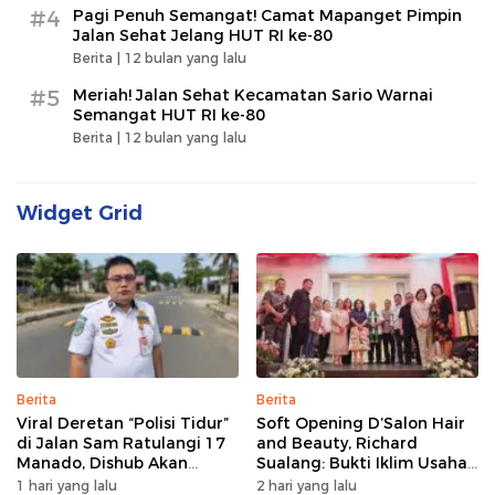
#4
Pagi Penuh Semangat! Camat Mapanget Pimpin
Jalan Sehat Jelang HUT RI ke-80
Berita |
12 bulan yang lalu
#5
Meriah! Jalan Sehat Kecamatan Sario Warnai
Semangat HUT RI ke-80
Berita |
12 bulan yang lalu
Widget Grid
Berita
Berita
Viral Deretan “Polisi Tidur”
Soft Opening D’Salon Hair
di Jalan Sam Ratulangi 17
and Beauty, Richard
Manado, Dishub Akan
Sualang: Bukti Iklim Usaha
Musyawarahkan Solusi
di Manado Terus
1 hari yang lalu
2 hari yang lalu