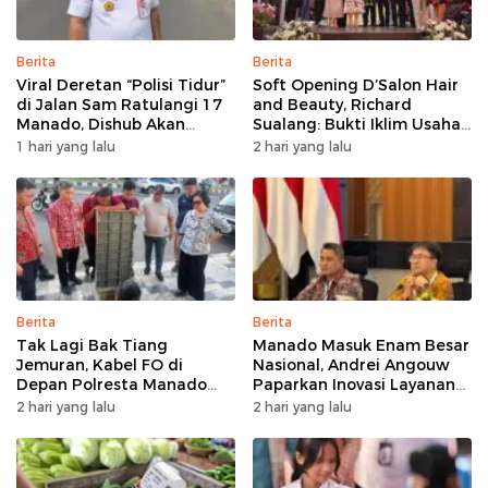
Berita
Berita
Viral Deretan “Polisi Tidur”
Soft Opening D’Salon Hair
di Jalan Sam Ratulangi 17
and Beauty, Richard
Manado, Dishub Akan
Sualang: Bukti Iklim Usaha
Musyawarahkan Solusi
di Manado Terus
1 hari yang lalu
2 hari yang lalu
Bertumbuh
Berita
Berita
Tak Lagi Bak Tiang
Manado Masuk Enam Besar
Jemuran, Kabel FO di
Nasional, Andrei Angouw
Depan Polresta Manado
Paparkan Inovasi Layanan
Ditata
Investasi di Hadapan Tim
2 hari yang lalu
2 hari yang lalu
BKPM