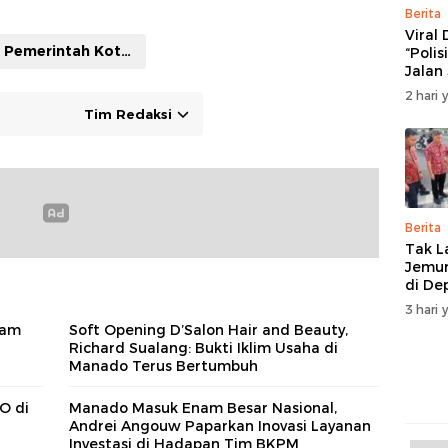
Berita
Viral
Pemerintah Kota Manado
“Polis
Jalan
Ratul
2 hari 
Manad
Tim Redaksi
Akan
Musy
Solusi
Berita
Tak L
Jemur
di De
Manad
3 hari 
Sam
Soft Opening D’Salon Hair and Beauty,
Richard Sualang: Bukti Iklim Usaha di
Manado Terus Bertumbuh
O di
Manado Masuk Enam Besar Nasional,
Andrei Angouw Paparkan Inovasi Layanan
Investasi di Hadapan Tim BKPM