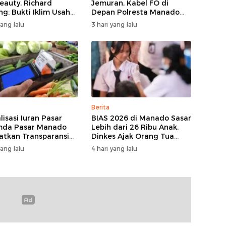
eauty, Richard
Jemuran, Kabel FO di
ng: Bukti Iklim Usaha
Depan Polresta Manado
nado Terus
Ditata
yang lalu
3 hari yang lalu
umbuh
Berita
lisasi Iuran Pasar
BIAS 2026 di Manado Sasar
mda Pasar Manado
Lebih dari 26 Ribu Anak,
atkan Transparansi
Dinkes Ajak Orang Tua
ata Kelola Keuangan
Dukung Imunisasi
yang lalu
4 hari yang lalu