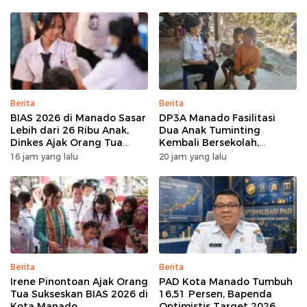
Berita
Berita
BIAS 2026 di Manado Sasar
DP3A Manado Fasilitasi
Lebih dari 26 Ribu Anak,
Dua Anak Tuminting
Dinkes Ajak Orang Tua
Kembali Bersekolah,
Dukung Imunisasi
Setelah Berulang Kali Tidur
16 jam yang lalu
20 jam yang lalu
di Jembatan Soekarno
Berita
Berita
Irene Pinontoan Ajak Orang
PAD Kota Manado Tumbuh
Tua Sukseskan BIAS 2026 di
16,51 Persen, Bapenda
Kota Manado
Optimistis Target 2026