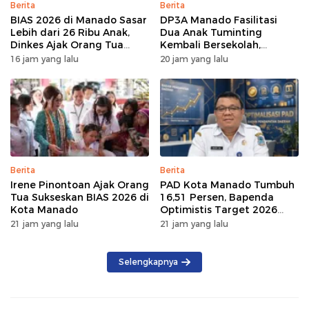
Berita
Berita
BIAS 2026 di Manado Sasar
DP3A Manado Fasilitasi
Lebih dari 26 Ribu Anak,
Dua Anak Tuminting
Dinkes Ajak Orang Tua
Kembali Bersekolah,
Dukung Imunisasi
Setelah Berulang Kali Tidur
16 jam yang lalu
20 jam yang lalu
di Jembatan Soekarno
Berita
Berita
Irene Pinontoan Ajak Orang
PAD Kota Manado Tumbuh
Tua Sukseskan BIAS 2026 di
16,51 Persen, Bapenda
Kota Manado
Optimistis Target 2026
Tercapai
21 jam yang lalu
21 jam yang lalu
Selengkapnya