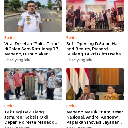
Berita
Berita
Viral Deretan “Polisi Tidur”
Soft Opening D’Salon Hair
di Jalan Sam Ratulangi 17
and Beauty, Richard
Manado, Dishub Akan
Sualang: Bukti Iklim Usaha
Musyawarahkan Solusi
di Manado Terus
2 hari yang lalu
2 hari yang lalu
Bertumbuh
Berita
Berita
Tak Lagi Bak Tiang
Manado Masuk Enam Besar
Jemuran, Kabel FO di
Nasional, Andrei Angouw
Depan Polresta Manado
Paparkan Inovasi Layanan
Ditata
Investasi di Hadapan Tim