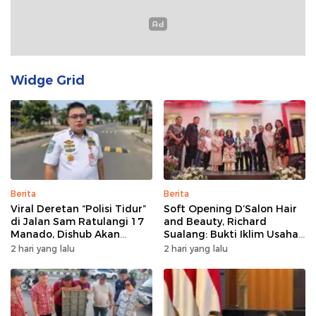
Widge Grid
Berita
Berita
Viral Deretan “Polisi Tidur”
Soft Opening D’Salon Hair
di Jalan Sam Ratulangi 17
and Beauty, Richard
Manado, Dishub Akan
Sualang: Bukti Iklim Usaha
Musyawarahkan Solusi
di Manado Terus
2 hari yang lalu
2 hari yang lalu
Bertumbuh