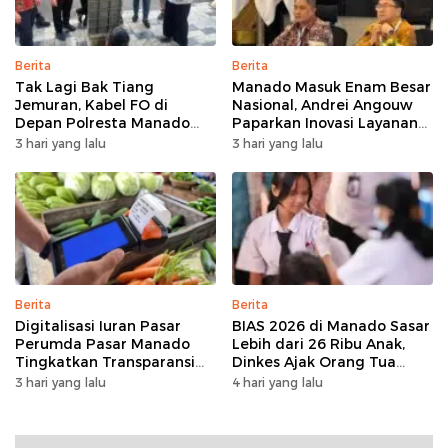
Berita
Berita
Tak Lagi Bak Tiang
Manado Masuk Enam Besar
Jemuran, Kabel FO di
Nasional, Andrei Angouw
Depan Polresta Manado
Paparkan Inovasi Layanan
Ditata
Investasi di Hadapan Tim
3 hari yang lalu
3 hari yang lalu
BKPM
Berita
Berita
Digitalisasi Iuran Pasar
BIAS 2026 di Manado Sasar
Perumda Pasar Manado
Lebih dari 26 Ribu Anak,
Tingkatkan Transparansi
Dinkes Ajak Orang Tua
dan Tata Kelola Keuangan
Dukung Imunisasi
3 hari yang lalu
4 hari yang lalu