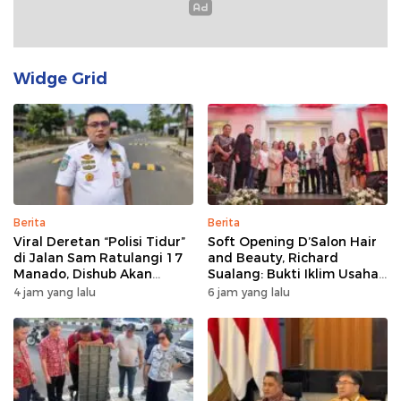
Widge Grid
Berita
Berita
Viral Deretan “Polisi Tidur”
Soft Opening D’Salon Hair
di Jalan Sam Ratulangi 17
and Beauty, Richard
Manado, Dishub Akan
Sualang: Bukti Iklim Usaha
Musyawarahkan Solusi
di Manado Terus
4 jam yang lalu
6 jam yang lalu
Bertumbuh