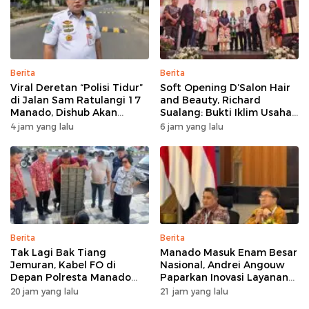
Berita
Berita
Viral Deretan “Polisi Tidur”
Soft Opening D’Salon Hair
di Jalan Sam Ratulangi 17
and Beauty, Richard
Manado, Dishub Akan
Sualang: Bukti Iklim Usaha
Musyawarahkan Solusi
di Manado Terus
4 jam yang lalu
6 jam yang lalu
Bertumbuh
Berita
Berita
Tak Lagi Bak Tiang
Manado Masuk Enam Besar
Jemuran, Kabel FO di
Nasional, Andrei Angouw
Depan Polresta Manado
Paparkan Inovasi Layanan
Ditata
Investasi di Hadapan Tim
20 jam yang lalu
21 jam yang lalu
BKPM