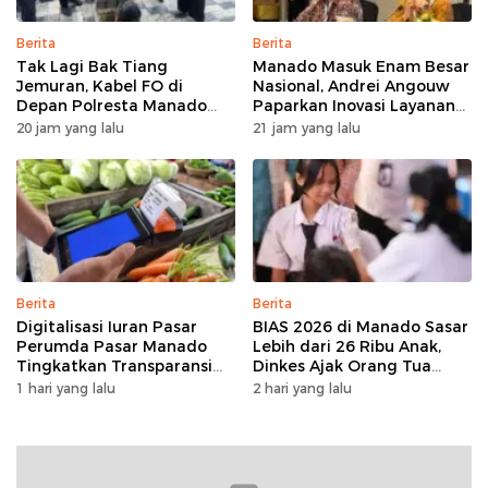
Berita
Berita
Tak Lagi Bak Tiang
Manado Masuk Enam Besar
Jemuran, Kabel FO di
Nasional, Andrei Angouw
Depan Polresta Manado
Paparkan Inovasi Layanan
Ditata
Investasi di Hadapan Tim
20 jam yang lalu
21 jam yang lalu
BKPM
Berita
Berita
Digitalisasi Iuran Pasar
BIAS 2026 di Manado Sasar
Perumda Pasar Manado
Lebih dari 26 Ribu Anak,
Tingkatkan Transparansi
Dinkes Ajak Orang Tua
dan Tata Kelola Keuangan
Dukung Imunisasi
1 hari yang lalu
2 hari yang lalu