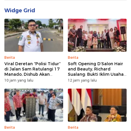
Widge Grid
Berita
Berita
Viral Deretan “Polisi Tidur”
Soft Opening D’Salon Hair
di Jalan Sam Ratulangi 17
and Beauty, Richard
Manado, Dishub Akan
Sualang: Bukti Iklim Usaha
Musyawarahkan Solusi
di Manado Terus
10 jam yang lalu
12 jam yang lalu
Bertumbuh
Berita
Berita