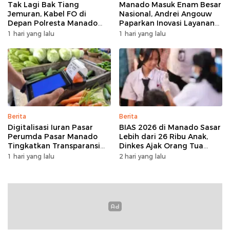
Tak Lagi Bak Tiang
Manado Masuk Enam Besar
Jemuran, Kabel FO di
Nasional, Andrei Angouw
Depan Polresta Manado
Paparkan Inovasi Layanan
Ditata
Investasi di Hadapan Tim
1 hari yang lalu
1 hari yang lalu
BKPM
Berita
Berita
Digitalisasi Iuran Pasar
BIAS 2026 di Manado Sasar
Perumda Pasar Manado
Lebih dari 26 Ribu Anak,
Tingkatkan Transparansi
Dinkes Ajak Orang Tua
dan Tata Kelola Keuangan
Dukung Imunisasi
1 hari yang lalu
2 hari yang lalu