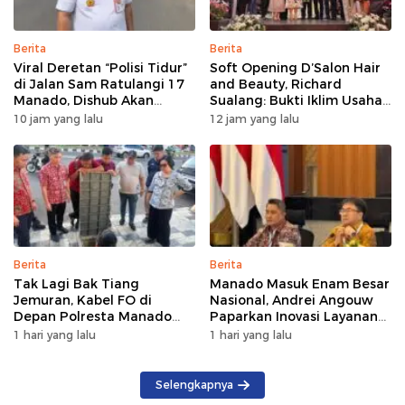
Berita
Berita
Viral Deretan “Polisi Tidur”
Soft Opening D’Salon Hair
di Jalan Sam Ratulangi 17
and Beauty, Richard
Manado, Dishub Akan
Sualang: Bukti Iklim Usaha
Musyawarahkan Solusi
di Manado Terus
10 jam yang lalu
12 jam yang lalu
Bertumbuh
Berita
Berita
Tak Lagi Bak Tiang
Manado Masuk Enam Besar
Jemuran, Kabel FO di
Nasional, Andrei Angouw
Depan Polresta Manado
Paparkan Inovasi Layanan
Ditata
Investasi di Hadapan Tim
1 hari yang lalu
1 hari yang lalu
BKPM
Selengkapnya