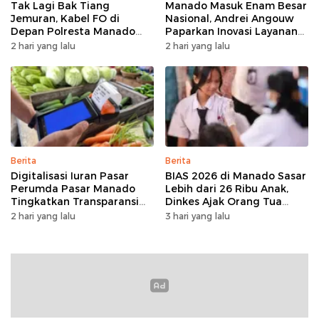
Tak Lagi Bak Tiang
Manado Masuk Enam Besar
Jemuran, Kabel FO di
Nasional, Andrei Angouw
Depan Polresta Manado
Paparkan Inovasi Layanan
Ditata
Investasi di Hadapan Tim
2 hari yang lalu
2 hari yang lalu
BKPM
Berita
Berita
Digitalisasi Iuran Pasar
BIAS 2026 di Manado Sasar
Perumda Pasar Manado
Lebih dari 26 Ribu Anak,
Tingkatkan Transparansi
Dinkes Ajak Orang Tua
dan Tata Kelola Keuangan
Dukung Imunisasi
2 hari yang lalu
3 hari yang lalu