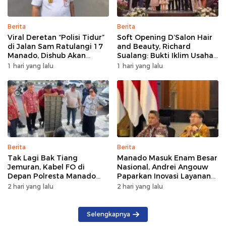
Berita
Berita
Viral Deretan “Polisi Tidur”
Soft Opening D’Salon Hair
di Jalan Sam Ratulangi 17
and Beauty, Richard
Manado, Dishub Akan
Sualang: Bukti Iklim Usaha
Musyawarahkan Solusi
di Manado Terus
1 hari yang lalu
1 hari yang lalu
Bertumbuh
Berita
Berita
Tak Lagi Bak Tiang
Manado Masuk Enam Besar
Jemuran, Kabel FO di
Nasional, Andrei Angouw
Depan Polresta Manado
Paparkan Inovasi Layanan
Ditata
Investasi di Hadapan Tim
2 hari yang lalu
2 hari yang lalu
BKPM
Selengkapnya