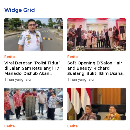
Widge Grid
Berita
Berita
Viral Deretan “Polisi Tidur”
Soft Opening D’Salon Hair
di Jalan Sam Ratulangi 17
and Beauty, Richard
Manado, Dishub Akan
Sualang: Bukti Iklim Usaha
Musyawarahkan Solusi
di Manado Terus
1 hari yang lalu
1 hari yang lalu
Bertumbuh
Berita
Berita