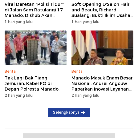
Viral Deretan “Polisi Tidur”
Soft Opening D’Salon Hair
di Jalan Sam Ratulangi 17
and Beauty, Richard
Manado, Dishub Akan
Sualang: Bukti Iklim Usaha
Musyawarahkan Solusi
di Manado Terus
1 hari yang lalu
1 hari yang lalu
Bertumbuh
Berita
Berita
Tak Lagi Bak Tiang
Manado Masuk Enam Besar
Jemuran, Kabel FO di
Nasional, Andrei Angouw
Depan Polresta Manado
Paparkan Inovasi Layanan
Ditata
Investasi di Hadapan Tim
2 hari yang lalu
2 hari yang lalu
BKPM
Selengkapnya