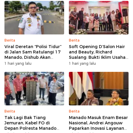
Berita
Berita
Viral Deretan “Polisi Tidur”
Soft Opening D’Salon Hair
di Jalan Sam Ratulangi 17
and Beauty, Richard
Manado, Dishub Akan
Sualang: Bukti Iklim Usaha
Musyawarahkan Solusi
di Manado Terus
1 hari yang lalu
1 hari yang lalu
Bertumbuh
Berita
Berita
Tak Lagi Bak Tiang
Manado Masuk Enam Besar
Jemuran, Kabel FO di
Nasional, Andrei Angouw
Depan Polresta Manado
Paparkan Inovasi Layanan