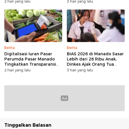
Ditata
Investasi di Hadapan Tim
2 hari yang lalu
2 hari yang lalu
BKPM
Berita
Berita
Digitalisasi Iuran Pasar
BIAS 2026 di Manado Sasar
Perumda Pasar Manado
Lebih dari 26 Ribu Anak,
Tingkatkan Transparansi
Dinkes Ajak Orang Tua
dan Tata Kelola Keuangan
Dukung Imunisasi
2 hari yang lalu
3 hari yang lalu
Tinggalkan Balasan