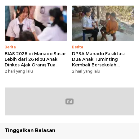
BKPM
Berita
Berita
BIAS 2026 di Manado Sasar
DP3A Manado Fasilitasi
Lebih dari 26 Ribu Anak,
Dua Anak Tuminting
Dinkes Ajak Orang Tua
Kembali Bersekolah,
Dukung Imunisasi
Setelah Berulang Kali Tidur
2 hari yang lalu
2 hari yang lalu
di Jembatan Soekarno
Tinggalkan Balasan