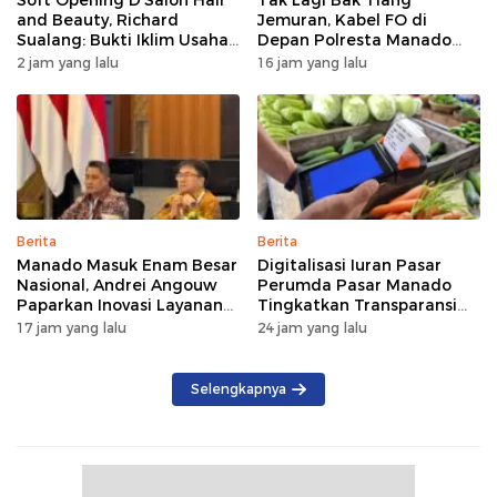
and Beauty, Richard
Jemuran, Kabel FO di
Sualang: Bukti Iklim Usaha
Depan Polresta Manado
di Manado Terus
Ditata
2 jam yang lalu
16 jam yang lalu
Bertumbuh
Berita
Berita
Manado Masuk Enam Besar
Digitalisasi Iuran Pasar
Nasional, Andrei Angouw
Perumda Pasar Manado
Paparkan Inovasi Layanan
Tingkatkan Transparansi
Investasi di Hadapan Tim
dan Tata Kelola Keuangan
17 jam yang lalu
24 jam yang lalu
BKPM
Selengkapnya