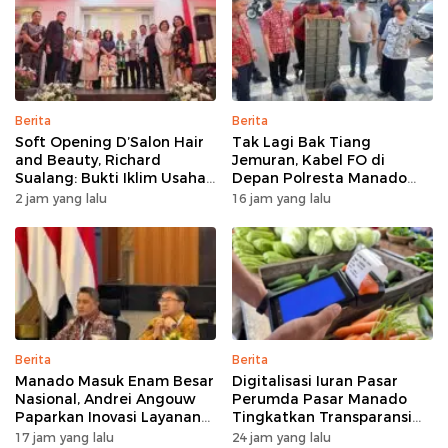
Berita
Berita
Soft Opening D’Salon Hair
Tak Lagi Bak Tiang
and Beauty, Richard
Jemuran, Kabel FO di
Sualang: Bukti Iklim Usaha
Depan Polresta Manado
di Manado Terus
Ditata
2 jam yang lalu
16 jam yang lalu
Bertumbuh
Berita
Berita
Manado Masuk Enam Besar
Digitalisasi Iuran Pasar
Nasional, Andrei Angouw
Perumda Pasar Manado
Paparkan Inovasi Layanan
Tingkatkan Transparansi
Investasi di Hadapan Tim
dan Tata Kelola Keuangan
17 jam yang lalu
24 jam yang lalu