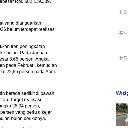
sebesar Rp6.582.119.389.
#3
ga yang dianggarkan
026 belum terdapat realisasi
#4
kan tren peningkatan
 ke bulan. Pada Januari
#5
besar 3,65 persen. Angka
sen pada Februari, kemudian
ai 22,86 persen pada April.
Widg
ih berada sedikit di bawah
rah. Target realisasi
angka 28,04 persen,
 persen yang perlu dikejar
ulan-bulan berikutnya.