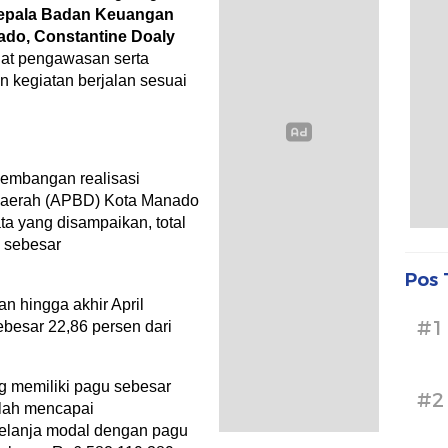
epala Badan Keuangan
do, Constantine Doaly
at pengawasan serta
 kegiatan berjalan sesuai
kembangan realisasi
Daerah (APBD) Kota Manado
ta yang disampaikan, total
 sebesar
Pos 
an hingga akhir April
#1
besar 22,86 persen dari
g memiliki pagu sebesar
#2
elah mencapai
belanja modal dengan pagu