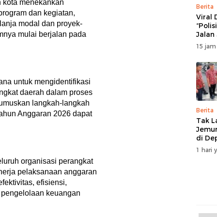
ah kota menekankan
Berita
program dan kegiatan,
Viral
lanja modal dan proyek-
“Polis
Jalan
nya mulai berjalan pada
Ratul
15 jam
Manad
Akan
Musy
Solusi
ana untuk mengidentifikasi
angkat daerah dalam proses
rumuskan langkah-langkah
Berita
 Tahun Anggaran 2026 dapat
Tak L
Jemur
di De
Manad
1 hari 
luruh organisasi perangkat
nerja pelaksanaan anggaran
ktivitas, efisiensi,
am pengelolaan keuangan