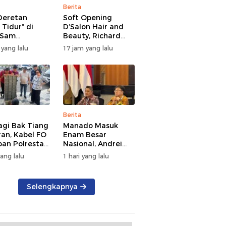
Berita
 Deretan
Soft Opening
i Tidur” di
D’Salon Hair and
 Sam
Beauty, Richard
angi 17
Sualang: Bukti Iklim
 yang lalu
17 jam yang lalu
o, Dishub
Usaha di Manado
Terus Bertumbuh
awarahkan
Berita
agi Bak Tiang
Manado Masuk
an, Kabel FO
Enam Besar
pan Polresta
Nasional, Andrei
o Ditata
Angouw Paparkan
yang lalu
1 hari yang lalu
Inovasi Layanan
Investasi di
Hadapan Tim
Selengkapnya
BKPM