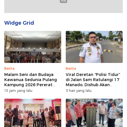
Widge Grid
Berita
Berita
Malam Seni dan Budaya
Viral Deretan “Polisi Tidur”
Kawanua Sedunia Pulang
di Jalan Sam Ratulangi 17
Kampung 2026 Pererat
Manado, Dishub Akan
Persaudaraan dan
Musyawarahkan Solusi
15 jam yang lalu
3 hari yang lalu
Lestarikan Identitas
Sulawesi Utara