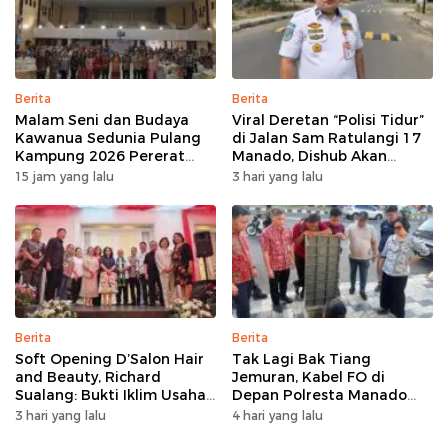
Berita
Berita
Malam Seni dan Budaya
Viral Deretan “Polisi Tidur”
Kawanua Sedunia Pulang
di Jalan Sam Ratulangi 17
Kampung 2026 Pererat
Manado, Dishub Akan
Persaudaraan dan
Musyawarahkan Solusi
15 jam yang lalu
3 hari yang lalu
Lestarikan Identitas
Sulawesi Utara
Berita
Berita
Soft Opening D’Salon Hair
Tak Lagi Bak Tiang
and Beauty, Richard
Jemuran, Kabel FO di
Sualang: Bukti Iklim Usaha
Depan Polresta Manado
di Manado Terus
Ditata
3 hari yang lalu
4 hari yang lalu
Bertumbuh