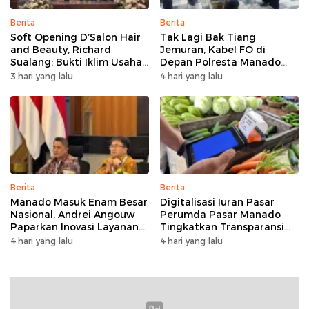
Berita
Berita
Soft Opening D’Salon Hair
Tak Lagi Bak Tiang
and Beauty, Richard
Jemuran, Kabel FO di
Sualang: Bukti Iklim Usaha
Depan Polresta Manado
di Manado Terus
Ditata
3 hari yang lalu
4 hari yang lalu
Bertumbuh
Berita
Berita
Manado Masuk Enam Besar
Digitalisasi Iuran Pasar
Nasional, Andrei Angouw
Perumda Pasar Manado
Paparkan Inovasi Layanan
Tingkatkan Transparansi
Investasi di Hadapan Tim
dan Tata Kelola Keuangan
4 hari yang lalu
4 hari yang lalu
BKPM