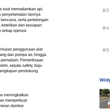
ya soal memadamkan api,
#3
k penyelamatan lainnya
bencana, serta pertolongan
 ketelitian dan kesiapan
#4
 setiap operasi.
#5
simulasi penggunaan alat
ang dan pompa air, hingga
da pemadam. Pemeriksaan
elm, sepatu safety, baju
rlengkapan pendukung
Widg
mpu meningkatkan
 dan memperkuat
yanan damkar.