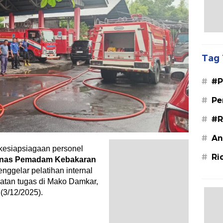
Tag 
#
#P
#
Pe
#
#R
#
An
kesiapsiagaan personel
#
Ri
inas Pemadam Kebakaran
nggelar pelatihan internal
atan tugas di Mako Damkar,
(3/12/2025).