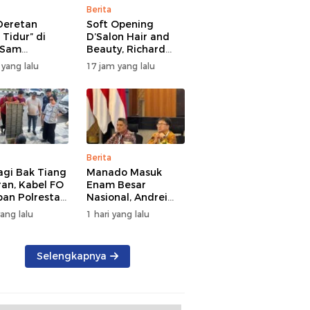
Berita
 Deretan
Soft Opening
i Tidur” di
D’Salon Hair and
 Sam
Beauty, Richard
angi 17
Sualang: Bukti Iklim
 yang lalu
17 jam yang lalu
o, Dishub
Usaha di Manado
Terus Bertumbuh
awarahkan
Berita
agi Bak Tiang
Manado Masuk
an, Kabel FO
Enam Besar
pan Polresta
Nasional, Andrei
o Ditata
Angouw Paparkan
yang lalu
1 hari yang lalu
Inovasi Layanan
Investasi di
Hadapan Tim
Selengkapnya
BKPM