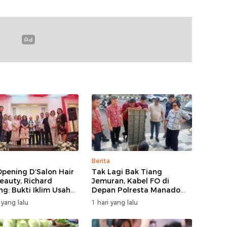
Berita
Opening D’Salon Hair
Tak Lagi Bak Tiang
eauty, Richard
Jemuran, Kabel FO di
ng: Bukti Iklim Usaha
Depan Polresta Manado
nado Terus
Ditata
 yang lalu
1 hari yang lalu
umbuh