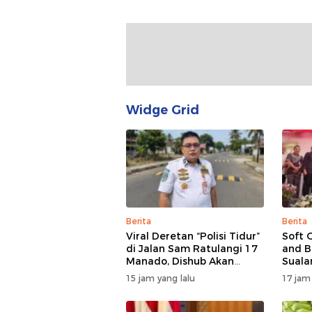
Widge Grid
Berita
Berita
Viral Deretan “Polisi Tidur”
Soft 
di Jalan Sam Ratulangi 17
and B
Manado, Dishub Akan
Suala
Musyawarahkan Solusi
di Ma
15 jam yang lalu
17 jam
Bert