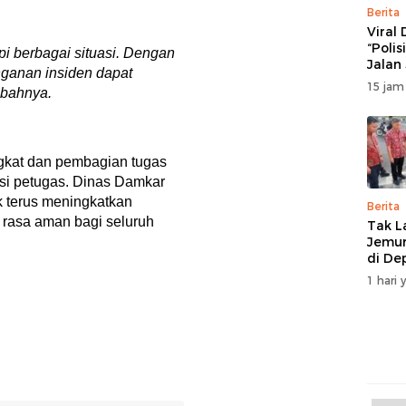
Berita
Viral
“Polis
i berbagai situasi. Dengan
Jalan
nganan insiden dapat
Ratul
15 jam
ambahnya.
Manad
Akan
Musy
Solusi
ngkat dan pembagian tugas
si petugas. Dinas Damkar
 terus meningkatkan
Berita
 rasa aman bagi seluruh
Tak L
Jemur
di De
Manad
1 hari 