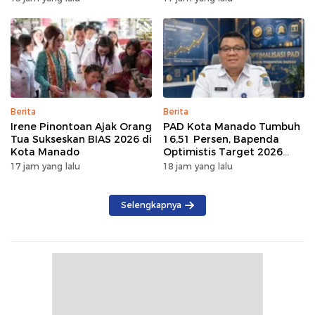
di Jembatan Soekarno
Berita
Berita
Irene Pinontoan Ajak Orang
PAD Kota Manado Tumbuh
Tua Sukseskan BIAS 2026 di
16,51 Persen, Bapenda
Kota Manado
Optimistis Target 2026
Tercapai
17 jam yang lalu
18 jam yang lalu
Selengkapnya