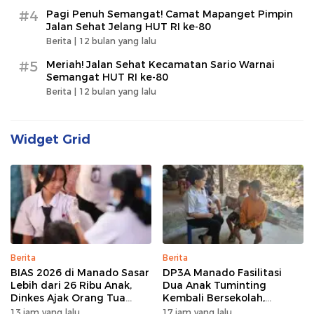
#4
Pagi Penuh Semangat! Camat Mapanget Pimpin
Jalan Sehat Jelang HUT RI ke-80
Berita |
12 bulan yang lalu
#5
Meriah! Jalan Sehat Kecamatan Sario Warnai
Semangat HUT RI ke-80
Berita |
12 bulan yang lalu
Widget Grid
Berita
Berita
BIAS 2026 di Manado Sasar
DP3A Manado Fasilitasi
Lebih dari 26 Ribu Anak,
Dua Anak Tuminting
Dinkes Ajak Orang Tua
Kembali Bersekolah,
Dukung Imunisasi
Setelah Berulang Kali Tidur
13 jam yang lalu
17 jam yang lalu