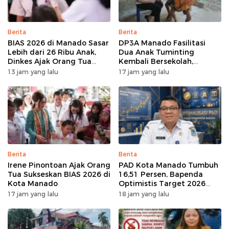
Berita
Berita
BIAS 2026 di Manado Sasar
DP3A Manado Fasilitasi
Lebih dari 26 Ribu Anak,
Dua Anak Tuminting
Dinkes Ajak Orang Tua
Kembali Bersekolah,
Dukung Imunisasi
Setelah Berulang Kali Tidur
13 jam yang lalu
17 jam yang lalu
di Jembatan Soekarno
Berita
Berita
Irene Pinontoan Ajak Orang
PAD Kota Manado Tumbuh
Tua Sukseskan BIAS 2026 di
16,51 Persen, Bapenda
Kota Manado
Optimistis Target 2026
Tercapai
17 jam yang lalu
18 jam yang lalu