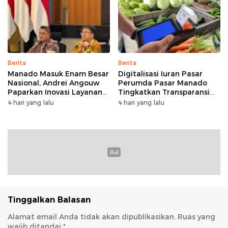
Berita
Berita
Manado Masuk Enam Besar
Digitalisasi Iuran Pasar
Nasional, Andrei Angouw
Perumda Pasar Manado
Paparkan Inovasi Layanan
Tingkatkan Transparansi
Investasi di Hadapan Tim
dan Tata Kelola Keuangan
4 hari yang lalu
4 hari yang lalu
BKPM
Tinggalkan Balasan
Alamat email Anda tidak akan dipublikasikan.
Ruas yang
wajib ditandai
*