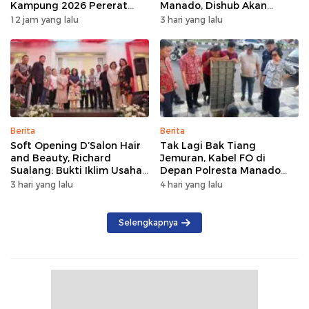
Kampung 2026 Pererat
Manado, Dishub Akan
Persaudaraan dan
Musyawarahkan Solusi
12 jam yang lalu
3 hari yang lalu
Lestarikan Identitas
Sulawesi Utara
Berita
Berita
Soft Opening D’Salon Hair
Tak Lagi Bak Tiang
and Beauty, Richard
Jemuran, Kabel FO di
Sualang: Bukti Iklim Usaha
Depan Polresta Manado
di Manado Terus
Ditata
3 hari yang lalu
4 hari yang lalu
Bertumbuh
Selengkapnya