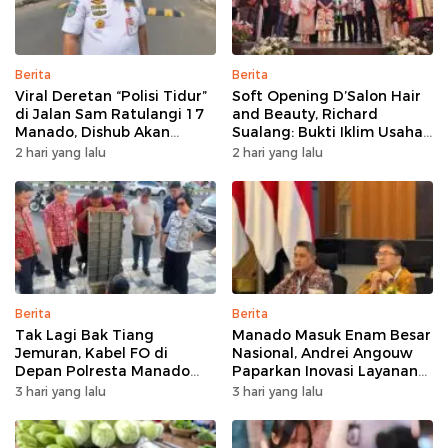
Berita
Berita
Viral Deretan “Polisi Tidur”
Soft Opening D’Salon Hair
di Jalan Sam Ratulangi 17
and Beauty, Richard
Manado, Dishub Akan
Sualang: Bukti Iklim Usaha
Musyawarahkan Solusi
di Manado Terus
2 hari yang lalu
2 hari yang lalu
Bertumbuh
Berita
Berita
Tak Lagi Bak Tiang
Manado Masuk Enam Besar
Jemuran, Kabel FO di
Nasional, Andrei Angouw
Depan Polresta Manado
Paparkan Inovasi Layanan
Ditata
Investasi di Hadapan Tim
3 hari yang lalu
3 hari yang lalu
BKPM