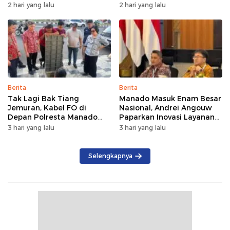
Musyawarahkan Solusi
di Manado Terus
2 hari yang lalu
2 hari yang lalu
Bertumbuh
Berita
Berita
Tak Lagi Bak Tiang
Manado Masuk Enam Besar
Jemuran, Kabel FO di
Nasional, Andrei Angouw
Depan Polresta Manado
Paparkan Inovasi Layanan
Ditata
Investasi di Hadapan Tim
3 hari yang lalu
3 hari yang lalu
BKPM
Selengkapnya